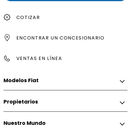
COTIZAR
ENCONTRAR UN CONCESIONARIO
VENTAS EN LÍNEA
Modelos Fiat
Pasajeros
Propietarios
Fastback
Pulse
Fiat
Nuestro Mundo
Comercial
Propietarios