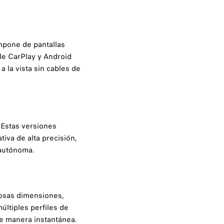
mpone de pantallas
ple CarPlay y Android
 la vista sin cables de
 Estas versiones
iva de alta precisión,
 autónoma.
erosas dimensiones,
últiples perfiles de
de manera instantánea.